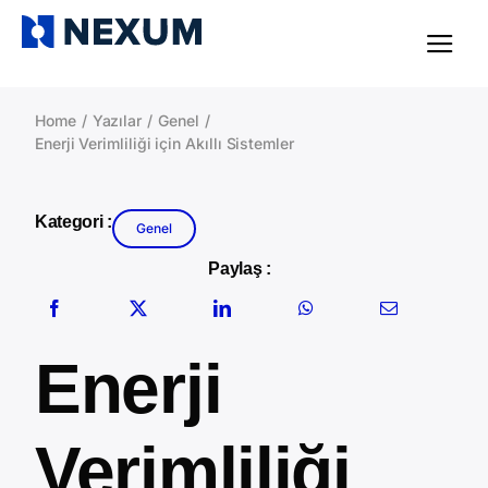
Skip
to
Tog
content
Navi
Home
Yazılar
Genel
Enerji Verimliliği için Akıllı Sistemler
Kategori :
Genel
Paylaş :
Enerji
Verimliliği