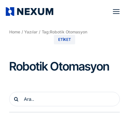
Skip
to
Tog
content
Navi
Home
Yazılar
Tag:
Robotik Otomasyon
ETIKET
Robotik Otomasyon
Ara: