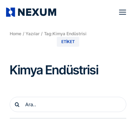
Skip
to
Tog
content
Navi
Home
Yazılar
Tag:
Kimya Endüstrisi
ETIKET
Kimya Endüstrisi
Ara: